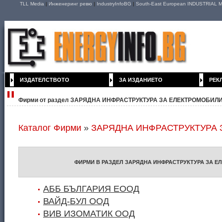
TLL Media
|
Инженеринг ревю
|
IndustryInfoBG
|
South-East European INDUSTRIAL M
ИЗДАТЕЛСТВОТО
ЗА ИЗДАНИЕТО
РЕК
Фирми от раздел ЗАРЯДНА ИНФРАСТРУКТУРА ЗА ЕЛЕКТРОМОБИЛ
Каталог Фирми
»
ЗАРЯДНА ИНФРАСТРУКТУРА
ФИРМИ В РАЗДЕЛ ЗАРЯДНА ИНФРАСТРУКТУРА ЗА 
АББ БЪЛГАРИЯ EOOД
ВАЙД-БУЛ ООД
ВИВ ИЗОМАТИК ООД